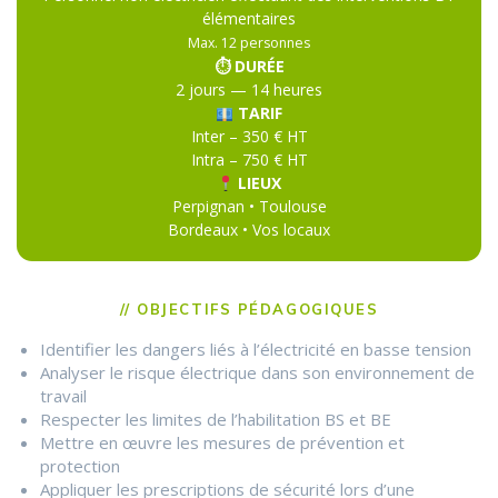
élémentaires
Max. 12 personnes
⏱ DURÉE
2 jours — 14 heures
TARIF
Inter – 350 € HT
Intra – 750 € HT
LIEUX
Perpignan • Toulouse
Bordeaux • Vos locaux
// OBJECTIFS PÉDAGOGIQUES
Identifier les dangers liés à l’électricité en basse tension
Analyser le risque électrique dans son environnement de
travail
Respecter les limites de l’habilitation BS et BE
Mettre en œuvre les mesures de prévention et
protection
Appliquer les prescriptions de sécurité lors d’une