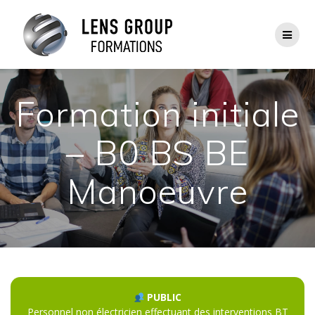
Passer
au
contenu
Formation initiale
– B0 BS BE
Manoeuvre
PUBLIC
Personnel non électricien effectuant des interventions BT